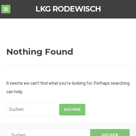
Skip
LKG RODEWISCH
to
content
Nothing Found
It seems we can’t find what you’re looking for. Perhaps searching
can help.
Suchen
nach:
Suchen