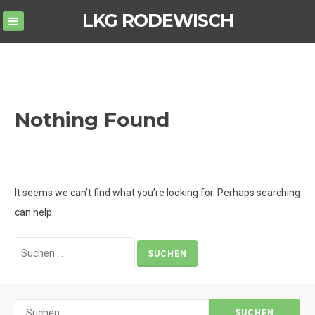
Skip
LKG RODEWISCH
to
content
Nothing Found
It seems we can’t find what you’re looking for. Perhaps searching
can help.
Suchen
nach:
Suchen